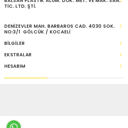
BALSAN PLASTIK ALÜM. DÖK. MET. VE MAK. SAN.
TIC. LTD. ŞTI.
DENIZEVLER MAH. BARBAROS CAD. 4030 SOK.
NO:3/1 GÖLCÜK / KOCAELİ
BILGILER
EKSTRALAR
HESABIM